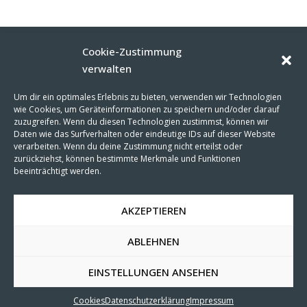
Cookie-Zustimmung
verwalten
MARTIN FRIEDL
Visuelle Kommunikation
Um dir ein optimales Erlebnis zu bieten, verwenden wir Technologien
wie Cookies, um Geräteinformationen zu speichern und/oder darauf
Steigäckerstraße 49
zuzugreifen. Wenn du diesen Technologien zustimmst, können wir
D-71672 Marbach
Daten wie das Surfverhalten oder eindeutige IDs auf dieser Website
+49-7144-998 06 92
verarbeiten. Wenn du deine Zustimmung nicht erteilst oder
zurückziehst, können bestimmte Merkmale und Funktionen
hello@martin-friedl.com
beeinträchtigt werden.
Impressum
AKZEPTIEREN
Datenschutz
ABLEHNEN
EINSTELLUNGEN ANSEHEN
© 2026 Martin Friedl
Cookies
Datenschutzerklärung
Impressum