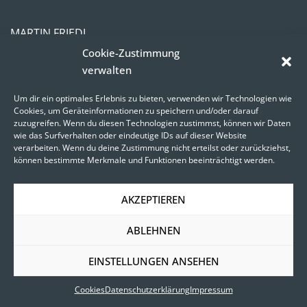
MARTIN FRIEDL
Visuelle Kommunikation
Cookie-Zustimmung
Steigäckerstraße 49
verwalten
D-71672 Marbach
Um dir ein optimales Erlebnis zu bieten, verwenden wir Technologien wie
+49-7144-998 06 92
Cookies, um Geräteinformationen zu speichern und/oder darauf
hello@martin-friedl.com
zuzugreifen. Wenn du diesen Technologien zustimmst, können wir Daten
wie das Surfverhalten oder eindeutige IDs auf dieser Website
verarbeiten. Wenn du deine Zustimmung nicht erteilst oder zurückziehst,
Impressum
können bestimmte Merkmale und Funktionen beeinträchtigt werden.
Datenschutz
AKZEPTIEREN
ABLEHNEN
© 2026 Martin Friedl
EINSTELLUNGEN ANSEHEN
Cookies
Datenschutzerklärung
Impressum