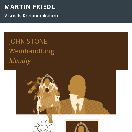
Zum
MARTIN FRIEDL
Inhalt
Visuelle Kommunikation
springen
JOHN STONE
Weinhandlung
Identity