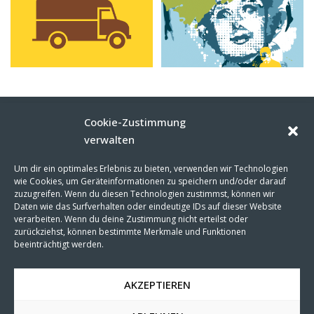
Cookie-Zustimmung
verwalten
MARTIN FRIEDL
Visuelle Kommunikation
Um dir ein optimales Erlebnis zu bieten, verwenden wir Technologien
wie Cookies, um Geräteinformationen zu speichern und/oder darauf
Steigäckerstraße 49
zuzugreifen. Wenn du diesen Technologien zustimmst, können wir
D-71672 Marbach
Daten wie das Surfverhalten oder eindeutige IDs auf dieser Website
verarbeiten. Wenn du deine Zustimmung nicht erteilst oder
+49-7144-998 06 92
zurückziehst, können bestimmte Merkmale und Funktionen
hello@martin-friedl.com
beeinträchtigt werden.
Impressum
AKZEPTIEREN
Datenschutz